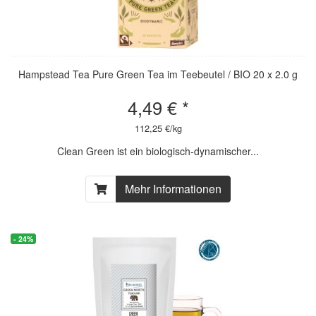
Hampstead Tea Pure Green Tea im Teebeutel / BIO 20 x 2.0 g
4,49 € *
112,25 €/kg
Clean Green ist ein biologisch-dynamischer...
Mehr Informationen
- 24%
- 24%