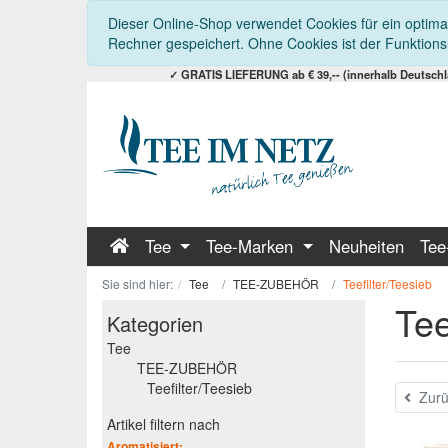
Dieser Online-Shop verwendet Cookies für ein optimal
Rechner gespeichert. Ohne Cookies ist der Funktion
✓ GRATIS LIEFERUNG ab € 39,-- (innerhalb Deutschla
Tee
Tee-Marken
Neuheiten
Tee
Sie sind hier:
Tee
TEE-ZUBEHÖR
Teefilter/Teesieb
Tee
Kategorien
Tee
TEE-ZUBEHÖR
Teefilter/Teesieb
Zurü
Artikel filtern nach
Aromatisiert: