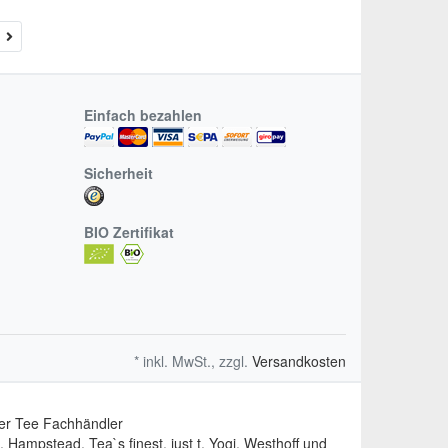
Weiter
r
Einfach bezahlen
Sicherheit
BIO Zertifikat
* inkl. MwSt., zzgl.
Versandkosten
er Tee Fachhändler
Hampstead, Tea`s finest, just t, Yogi, Westhoff und