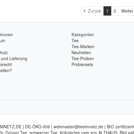
Zurück
1
2
Weite
tionen
Kategorien
sum
Tee
Tee-Marken
hutz
Neuheiten
 und Lieferung
Tee-Proben
srecht
Probiersets
ellen?
MNETZ.DE | DE-ÖKO-006 | webmaster@teeimnetz.de | BIO zertifiziert
ör. Grüner Tee, schwarzer Tee, Kräutertee uvm von ALTHAUS, BioLeaf, 