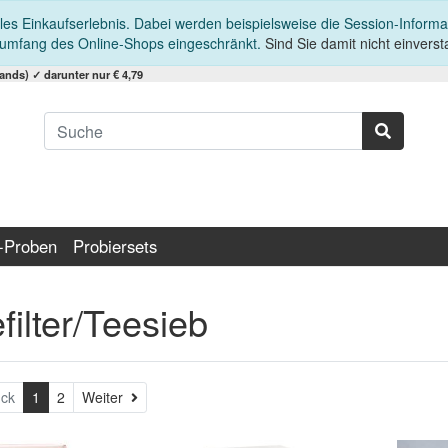
es Einkaufserlebnis. Dabei werden beispielsweise die Session-Informa
sumfang des Online-Shops eingeschränkt.
Sind Sie damit nicht einversta
nds) ✓ darunter nur € 4,79
-Proben
Probiersets
filter/Teesieb
Weiter
ck
1
2
Weiter