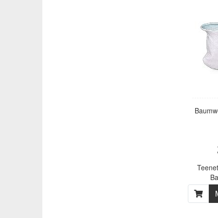
Baumwo
Teenet
Ba