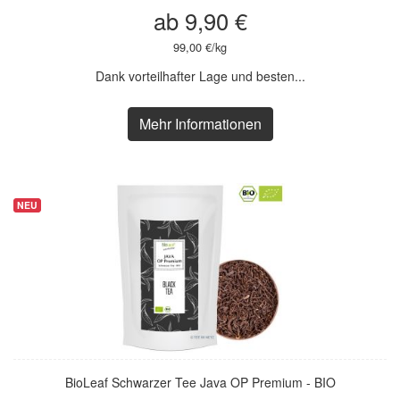
ab 9,90 €
99,00 €/kg
Dank vorteilhafter Lage und besten...
Mehr Informationen
NEU
NEU
BioLeaf Schwarzer Tee Java OP Premium - BIO