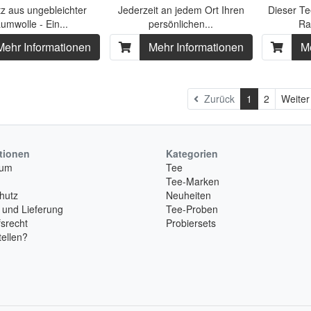
z aus ungebleichter
Jederzeit an jedem Ort Ihren
Dieser Te
umwolle - Ein...
persönlichen...
Ra
Mehr Informationen
Mehr Informationen
M
Zurück
1
2
Weite
tionen
Kategorien
sum
Tee
Tee-Marken
hutz
Neuheiten
 und Lieferung
Tee-Proben
srecht
Probiersets
ellen?