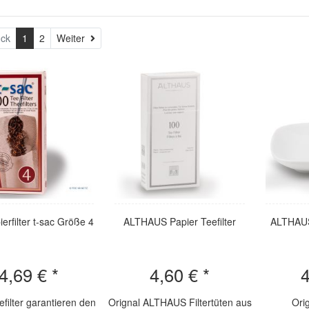
Weiter
ck
1
2
Weiter
erfilter t-sac Größe 4
ALTHAUS Papier Teefilter
ALTHAUS
4,69 € *
4,60 € *
4
efilter garantieren den
Orignal ALTHAUS Filtertüten aus
Ori