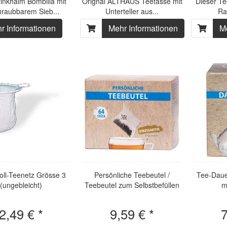
inkhalm Bombilla mit
Orignal ALTHAUS Teetasse mit
Dieser Te
raubbarem Sieb...
Unterteller aus...
Ra
r Informationen
Mehr Informationen
M
ll-Teenetz Grösse 3
Persönliche Teebeutel /
Tee-Dauer
(ungebleicht)
Teebeutel zum Selbstbefüllen
m
2,49 € *
9,59 € *
7