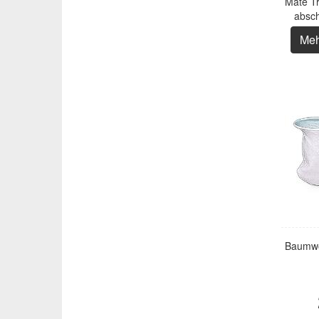
Mate Tr
absch
Meh
Baumwo