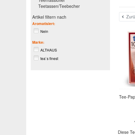
Teemasslöffel
Teetassen/Teebecher
Zurü
Artikel filtern nach
Aromatisiert:
Nein
Marke:
ALTHAUS
tea`s finest
Tee-Papi
Diese Te