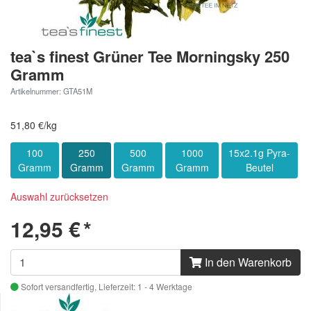
tea`s finest Grüner Tee Morningsky 250
Gramm
Artikelnummer: GTA51M
51,80 €/kg
100
250
500
1000
15x2.1g Pyra-
Gramm
Gramm
Gramm
Gramm
Beutel
Auswahl zurücksetzen
12,95 €
*
In den Warenkorb
Sofort versandfertig,
Lieferzeit: 1 - 4 Werktage