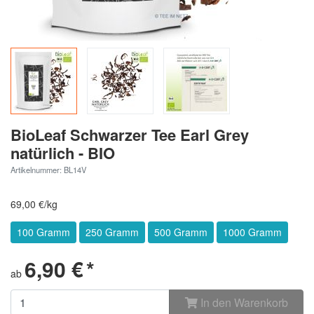
BioLeaf Schwarzer Tee Earl Grey
natürlich - BIO
Artikelnummer: BL14V
69,00 €/kg
100 Gramm
250 Gramm
500 Gramm
1000 Gramm
6,90 €
*
ab
In den Warenkorb