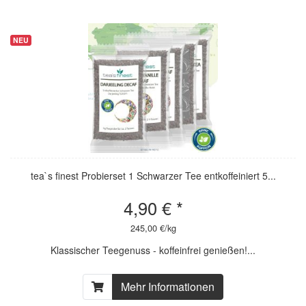
NEU
NEU
tea`s finest Probierset 1 Schwarzer Tee entkoffeiniert 5...
4,90 € *
245,00 €/kg
Klassischer Teegenuss - koffeinfrei genießen!...
Mehr Informationen