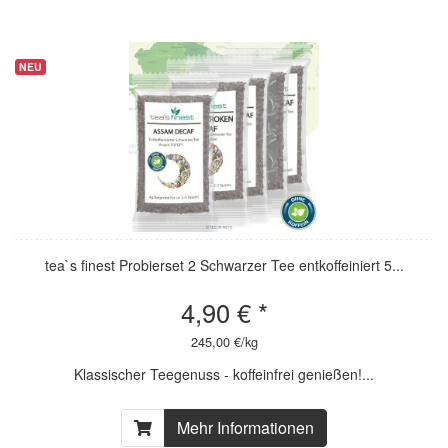
NEU
NEU
tea`s finest Probierset 2 Schwarzer Tee entkoffeiniert 5...
4,90 € *
245,00 €/kg
Klassischer Teegenuss - koffeinfrei genießen!...
Mehr Informationen