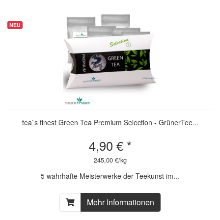
NEU
NEU
tea`s finest Green Tea Premium Selection - GrünerTee...
4,90 € *
245,00 €/kg
5 wahrhafte Meisterwerke der Teekunst im...
Mehr Informationen