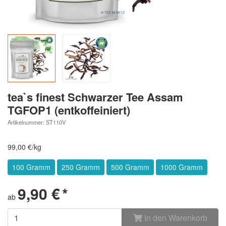
tea`s finest Schwarzer Tee Assam
TGFOP1 (entkoffeiniert)
Artikelnummer: ST110V
99,00 €/kg
100 Gramm
250 Gramm
500 Gramm
1000 Gramm
9,90 €
*
ab
In den Warenkorb