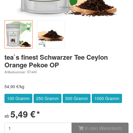
tea`s finest Schwarzer Tee Ceylon
Orange Pekoe OP
Artikelnummer: ST44V
54,90 €/kg
100 Gramm
250 Gramm
500 Gramm
1000 Gramm
5,49 €
*
ab
In den Warenkorb