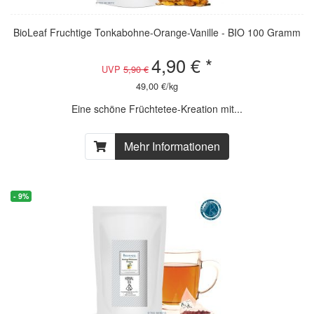
BioLeaf Fruchtige Tonkabohne-Orange-Vanille - BIO 100 Gramm
4,90 € *
UVP
5,90 €
49,00 €/kg
Eine schöne Früchtetee-Kreation mit...
Mehr Informationen
- 9%
- 9%