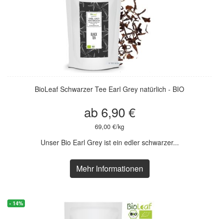
BioLeaf Schwarzer Tee Earl Grey natürlich - BIO
ab 6,90 €
69,00 €/kg
Unser Bio Earl Grey ist ein edler schwarzer...
Mehr Informationen
- 14%
- 14%