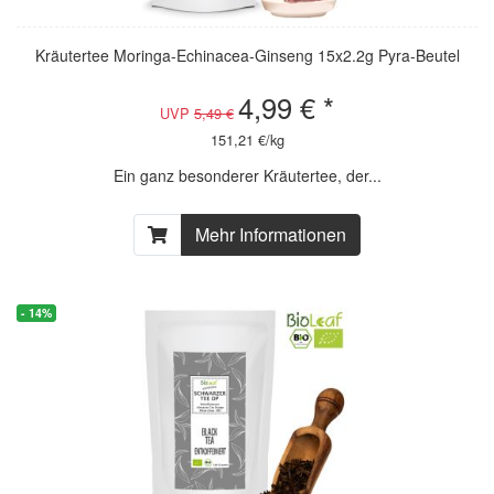
Kräutertee Moringa-Echinacea-Ginseng 15x2.2g Pyra-Beutel
4,99 € *
UVP
5,49 €
151,21 €/kg
Ein ganz besonderer Kräutertee, der...
Mehr Informationen
- 14%
- 14%