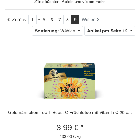
Zitrusfrüchten, Äpfeln und vielem mehr.
...
Zurück
Zurück
1
5
6
7
8
9
Weiter
Sortierung:
Wählen
Artikel pro Seite
12
Goldmännchen-Tee T-Boost C Früchtetee mit Vitamin C 20 x...
3,99 € *
133,00 €/kg